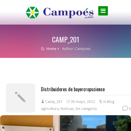
CAMP_201
Home
Author: Campoes
Distribuidores de bayercropscience
Camp_201
30 mayo, 2022
in
Blog
agricultura
,
Noticias
,
Sin categoría
0