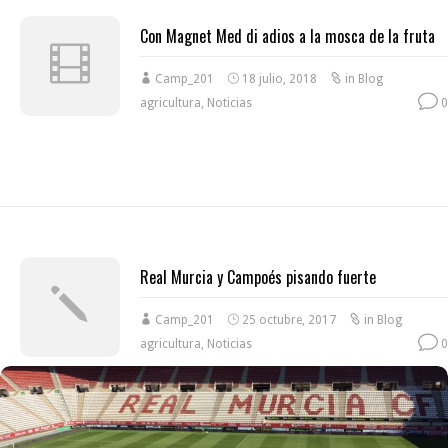
Con Magnet Med di adios a la mosca de la fruta
Camp_201
18 julio, 2018
in
Blog
agricultura
,
Noticias
0
Real Murcia y Campoés pisando fuerte
Camp_201
25 octubre, 2017
in
Blog
agricultura
,
Noticias
0