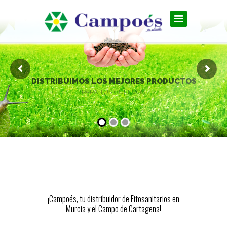
D
I
S
T
R
I
B
U
I
M
O
S
L
O
S
M
E
J
O
R
E
S
P
R
O
D
U
C
T
O
S
PARA TUS CULTIVOS
¡Campoés, tu distribuidor de Fitosanitarios en
Murcia y el Campo de Cartagena!